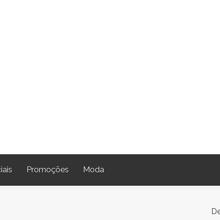
iais
Promoções
Moda
De