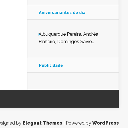
Aniversariantes do dia
Albuquerque Pereira, Andréa
Pinheiro, Domingos Sávio
Mendes, Eduardo Pessoa de
Carvalho, Erika Guerra, Evaldo
Nunes de Sena, Fátima Peixoto,
Publicidade
Glória Pereira, Kátia Mesel,
Marcus Prado, Maria Gorete
Dantas Barreto, Sebastião
Teixeira e Zeca Monteiro.
signed by
Elegant Themes
| Powered by
WordPress