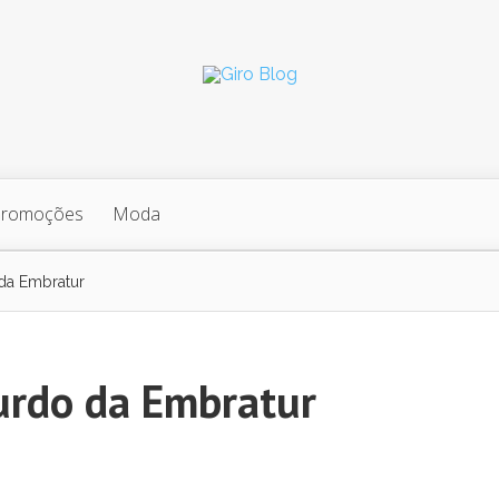
Promoções
Moda
 da Embratur
urdo da Embratur