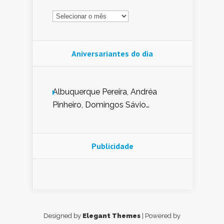
Arquivo
Aniversariantes do dia
Albuquerque Pereira, Andréa
Pinheiro, Domingos Sávio
Mendes, Eduardo Pessoa de
Carvalho, Erika Guerra, Evaldo
Nunes de Sena, Fátima Peixoto,
Publicidade
Glória Pereira, Kátia Mesel,
Marcus Prado, Maria Gorete
Dantas Barreto, Sebastião
Teixeira e Zeca Monteiro.
Designed by
Elegant Themes
| Powered by