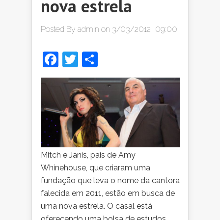
nova estrela
Posted By
admin
on 3/03/2012, 09:00
Facebook
Twitter
Share
Mitch e Janis, pais de Amy
Whinehouse, que criaram uma
fundação que leva o nome da cantora
falecida em 2011, estão em busca de
uma nova estrela. O casal está
oferecendo uma bolsa de estudos