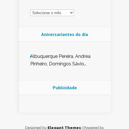
Arquivo
Aniversariantes do dia
Albuquerque Pereira, Andréa
Pinheiro, Domingos Sávio
Mendes, Eduardo Pessoa de
Carvalho, Erika Guerra, Evaldo
Nunes de Sena, Fátima Peixoto,
Publicidade
Glória Pereira, Kátia Mesel,
Marcus Prado, Maria Gorete
Dantas Barreto, Sebastião
Teixeira e Zeca Monteiro.
Designed by
Elegant Themes
| Powered by