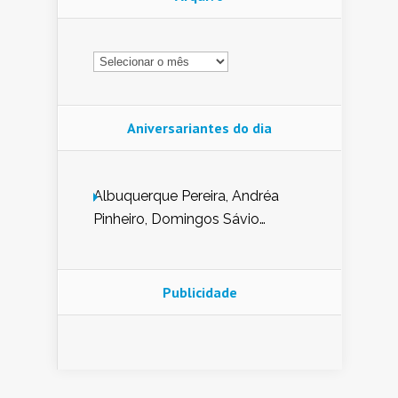
Arquivo
Aniversariantes do dia
Albuquerque Pereira, Andréa
Pinheiro, Domingos Sávio
Mendes, Eduardo Pessoa de
Carvalho, Erika Guerra, Evaldo
Nunes de Sena, Fátima Peixoto,
Publicidade
Glória Pereira, Kátia Mesel,
Marcus Prado, Maria Gorete
Dantas Barreto, Sebastião
Teixeira e Zeca Monteiro.