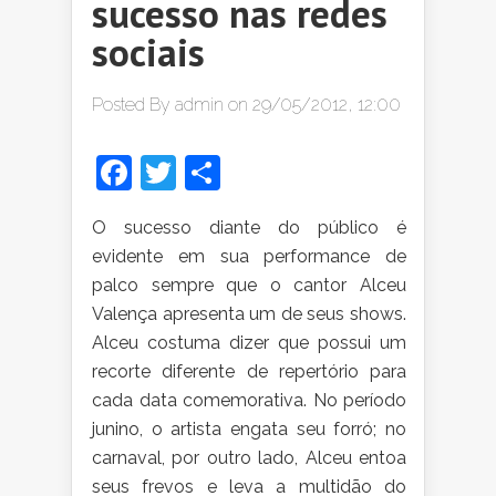
sucesso nas redes
sociais
Posted By
admin
on 29/05/2012, 12:00
Facebook
Twitter
Share
O
sucesso diante do público é
evidente em sua performance de
palco sempre que o cantor Alceu
Valença apresenta um de seus shows.
Alceu costuma dizer que possui um
recorte diferente de repertório para
cada data comemorativa. No período
junino, o artista engata seu forró; no
carnaval, por outro lado, Alceu entoa
seus frevos e leva a multidão do