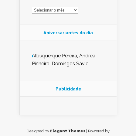
Arquivo
Aniversariantes do dia
Albuquerque Pereira, Andréa
Pinheiro, Domingos Sávio
Mendes, Eduardo Pessoa de
Carvalho, Erika Guerra, Evaldo
Nunes de Sena, Fátima Peixoto,
Publicidade
Glória Pereira, Kátia Mesel,
Marcus Prado, Maria Gorete
Dantas Barreto, Sebastião
Teixeira e Zeca Monteiro.
Designed by
Elegant Themes
| Powered by