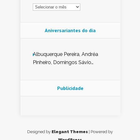
Arquivo
Aniversariantes do dia
Albuquerque Pereira, Andréa
Pinheiro, Domingos Sávio
Mendes, Eduardo Pessoa de
Carvalho, Erika Guerra, Evaldo
Nunes de Sena, Fátima Peixoto,
Publicidade
Glória Pereira, Kátia Mesel,
Marcus Prado, Maria Gorete
Dantas Barreto, Sebastião
Teixeira e Zeca Monteiro.
Designed by
Elegant Themes
| Powered by
WordPress