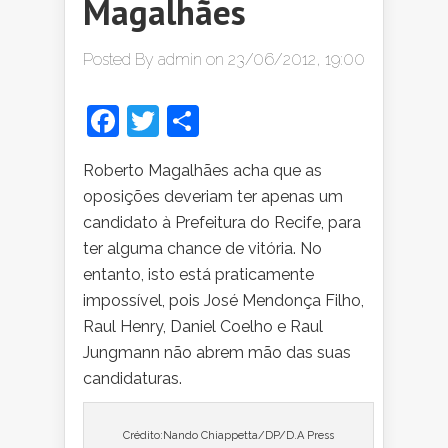
Magalhães
Posted By
admin
on 23/06/2012, 19:00
Facebook
Twitter
Share
Roberto
Magalhães acha que as
oposições deveriam ter apenas um
candidato à Prefeitura do Recife, para
ter alguma chance de vitória. No
entanto, isto está praticamente
impossível, pois José Mendonça Filho,
Raul Henry, Daniel Coelho e Raul
Jungmann não abrem mão das suas
candidaturas.
Crédito:Nando Chiappetta/DP/D.A Press