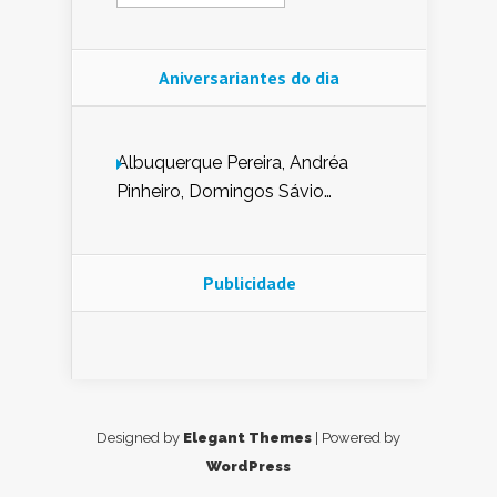
Aniversariantes do dia
Albuquerque Pereira, Andréa
Pinheiro, Domingos Sávio
Mendes, Eduardo Pessoa de
Carvalho, Erika Guerra, Evaldo
Nunes de Sena, Fátima Peixoto,
Publicidade
Glória Pereira, Kátia Mesel,
Marcus Prado, Maria Gorete
Dantas Barreto, Sebastião
Teixeira e Zeca Monteiro.
Designed by
Elegant Themes
| Powered by
WordPress