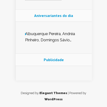
Aniversariantes do dia
Albuquerque Pereira, Andréa
Pinheiro, Domingos Sávio
Mendes, Eduardo Pessoa de
Carvalho, Erika Guerra, Evaldo
Nunes de Sena, Fátima Peixoto,
Publicidade
Glória Pereira, Kátia Mesel,
Marcus Prado, Maria Gorete
Dantas Barreto, Sebastião
Teixeira e Zeca Monteiro.
Designed by
Elegant Themes
| Powered by
WordPress