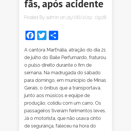
fãs, após acidente
Posted By
admin
on 25/06/2012, 09:28
Facebook
Twitter
Share
A cantora Mart’nália, atração do dia 21
de julho do Baile Perfumardo, fraturou
o pulso direito durante o fim de
semana. Na madrugada do sábado
para domingo, em município de Minas
Gerais, o ônibus que a transportava,
junto aos músicos e equipe de
produção, colidiu com um carro. Os
passageiros tiveram ferimentos leves.
Já o motorista, que não usava cinto
de segurança, faleceu na hora do