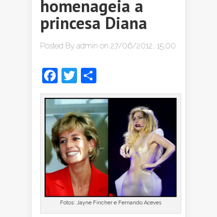
homenageia a
princesa Diana
Posted By
admin
on 27/06/2012, 15:00
Facebook
Twitter
Share
Fotos: Jayne Fincher e Fernando Aceves