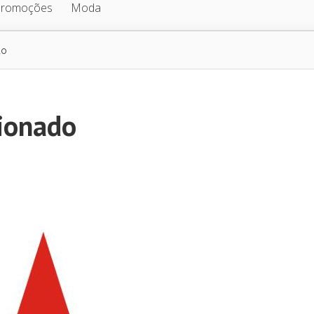
Promoções
Moda
do
ionado