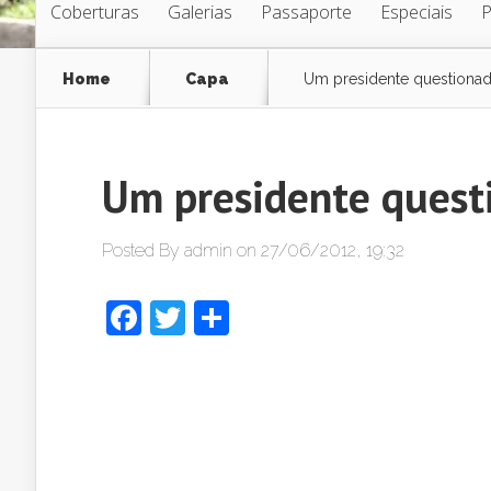
Coberturas
Galerias
Passaporte
Especiais
Home
Capa
Um presidente questiona
Um presidente quest
Posted By
admin
on 27/06/2012, 19:32
Facebook
Twitter
Share