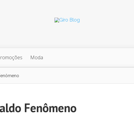
Promoções
Moda
 Fenômeno
naldo Fenômeno