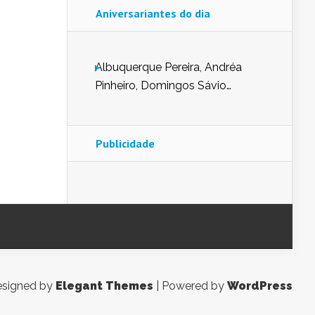
Aniversariantes do dia
Albuquerque Pereira, Andréa
Pinheiro, Domingos Sávio
Mendes, Eduardo Pessoa de
Carvalho, Erika Guerra, Evaldo
Nunes de Sena, Fátima Peixoto,
Publicidade
Glória Pereira, Kátia Mesel,
Marcus Prado, Maria Gorete
Dantas Barreto, Sebastião
Teixeira e Zeca Monteiro.
signed by
Elegant Themes
| Powered by
WordPress