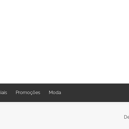
iais
Promoções
Moda
De