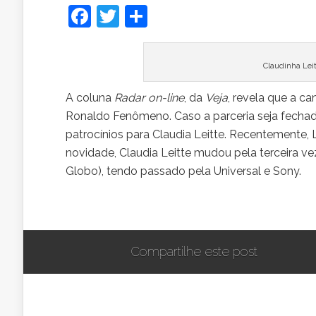
Facebook
Twitter
Share
Claudinha Leit
A
coluna
Radar on-line
, da
Veja
, revela que a c
Ronaldo Fenômeno. Caso a parceria seja fechad
patrocínios para Claudia Leitte. Recentemente,
novidade, Claudia Leitte mudou pela terceira v
Globo), tendo passado pela Universal e Sony.
Compartilhe este post