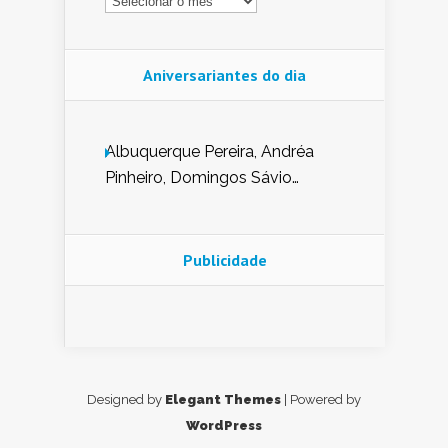
Aniversariantes do dia
Albuquerque Pereira, Andréa
Pinheiro, Domingos Sávio
Mendes, Eduardo Pessoa de
Carvalho, Erika Guerra, Evaldo
Nunes de Sena, Fátima Peixoto,
Publicidade
Glória Pereira, Kátia Mesel,
Marcus Prado, Maria Gorete
Dantas Barreto, Sebastião
Teixeira e Zeca Monteiro.
Designed by
Elegant Themes
| Powered by
WordPress