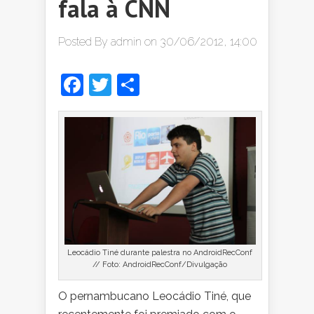
fala à CNN
Posted By
admin
on 30/06/2012, 14:00
Facebook
Twitter
Share
Leocádio Tiné durante palestra no AndroidRecConf
// Foto: AndroidRecConf/Divulgação
O
pernambucano Leocádio Tiné, que