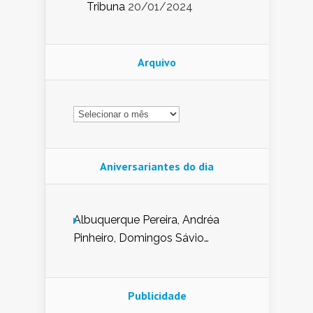
Tribuna
20/01/2024
Arquivo
Arquivo
Aniversariantes do dia
Albuquerque Pereira, Andréa
Pinheiro, Domingos Sávio
Mendes, Eduardo Pessoa de
Carvalho, Erika Guerra, Evaldo
Nunes de Sena, Fátima Peixoto,
Publicidade
Glória Pereira, Kátia Mesel,