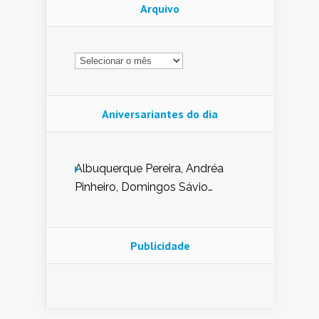
Arquivo
Arquivo
Aniversariantes do dia
Albuquerque Pereira, Andréa
Pinheiro, Domingos Sávio
Mendes, Eduardo Pessoa de
Carvalho, Erika Guerra, Evaldo
Nunes de Sena, Fátima Peixoto,
Publicidade
Glória Pereira, Kátia Mesel,
Marcus Prado, Maria Gorete
Dantas Barreto, Sebastião
Teixeira e Zeca Monteiro.