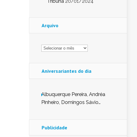
Tribuna
20/01/2024
Arquivo
Arquivo
Aniversariantes do dia
Albuquerque Pereira, Andréa
Pinheiro, Domingos Sávio
Mendes, Eduardo Pessoa de
Carvalho, Erika Guerra, Evaldo
Nunes de Sena, Fátima Peixoto,
Publicidade
Glória Pereira, Kátia Mesel,