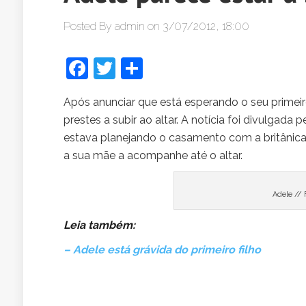
Posted By
admin
on 3/07/2012, 18:00
Facebook
Twitter
Share
Após anunciar que está esperando o seu primei
prestes a subir ao altar. A notícia foi divulgada
estava planejando o casamento com a britânica.
a sua mãe a acompanhe até o altar.
Adele // 
Leia
também:
– Adele está grávida do primeiro filho