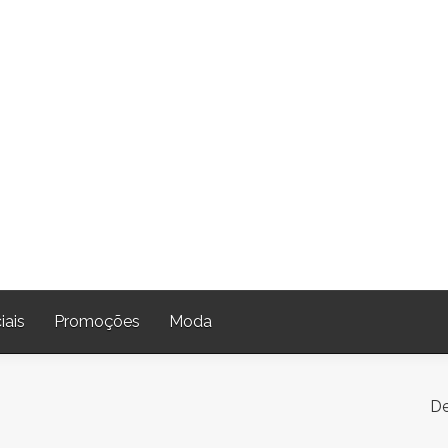
iais
Promoções
Moda
De