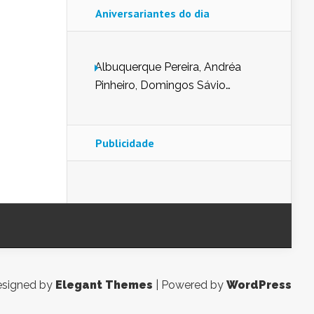
Aniversariantes do dia
Albuquerque Pereira, Andréa
Pinheiro, Domingos Sávio
Mendes, Eduardo Pessoa de
Carvalho, Erika Guerra, Evaldo
Nunes de Sena, Fátima Peixoto,
Publicidade
Glória Pereira, Kátia Mesel,
Marcus Prado, Maria Gorete
Dantas Barreto, Sebastião
Teixeira e Zeca Monteiro.
signed by
Elegant Themes
| Powered by
WordPress