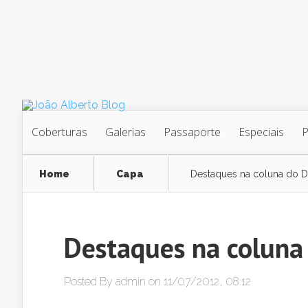
Coberturas
Galerias
Passaporte
Especiais
Home
Capa
Destaques na coluna do D
Destaques na coluna
Posted By
admin
on 11/07/2012, 08:12