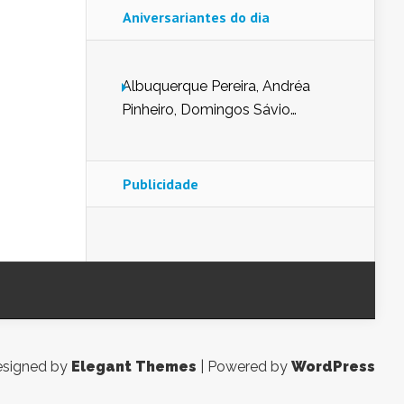
Aniversariantes do dia
Albuquerque Pereira, Andréa
Pinheiro, Domingos Sávio
Mendes, Eduardo Pessoa de
Carvalho, Erika Guerra, Evaldo
Nunes de Sena, Fátima Peixoto,
Publicidade
Glória Pereira, Kátia Mesel,
Marcus Prado, Maria Gorete
Dantas Barreto, Sebastião
Teixeira e Zeca Monteiro.
signed by
Elegant Themes
| Powered by
WordPress