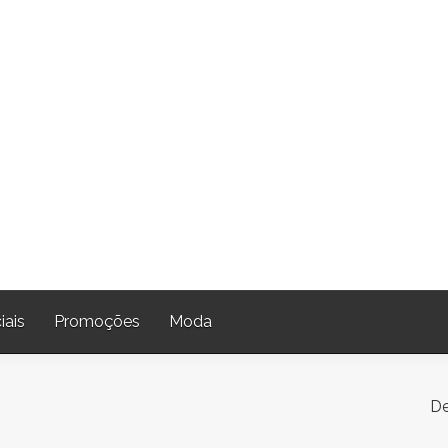
iais
Promoções
Moda
De