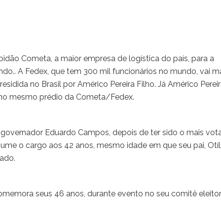
pidão Cometa, a maior empresa de logística do país, para a
do.. A Fedex, que tem 300 mil funcionários no mundo, vai m
idida no Brasil por Américo Pereira Filho. Já Américo Perei
er, no mesmo prédio da Cometa/Fedex.
governador Eduardo Campos, depois de ter sido o mais vot
sume o cargo aos 42 anos, mesmo idade em que seu pai, Otíl
tado.
omemora seus 46 anos, durante evento no seu comitê eleitor