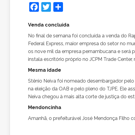
Facebook
Twitter
Share
Venda
concluída
No final de semana foi concluída a venda do Ra
Federal Express, maior empresa do setor no mun
os nove mil da empresa pernambucana e será pres
instala escritório próprio no JCPM Trade Cent
Mesma idade
Stênio Neiva foi nomeado desembargador pelo 
na eleição da OAB e pelo pleno do TJPE. Ele as
Neiva chegou à mais alta corte de justiça do es
Mendoncinha
Amanhã, o prefeiturável José Mendonça Filho c