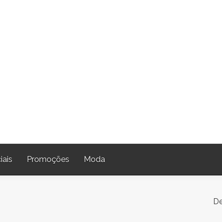
iais
Promoções
Moda
De