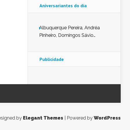
Aniversariantes do dia
Albuquerque Pereira, Andréa
Pinheiro, Domingos Sávio
Mendes, Eduardo Pessoa de
Carvalho, Erika Guerra, Evaldo
Nunes de Sena, Fátima Peixoto,
Publicidade
Glória Pereira, Kátia Mesel,
Marcus Prado, Maria Gorete
Dantas Barreto, Sebastião
Teixeira e Zeca Monteiro.
signed by
Elegant Themes
| Powered by
WordPress