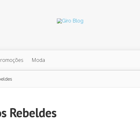
Promoções
Moda
beldes
os Rebeldes