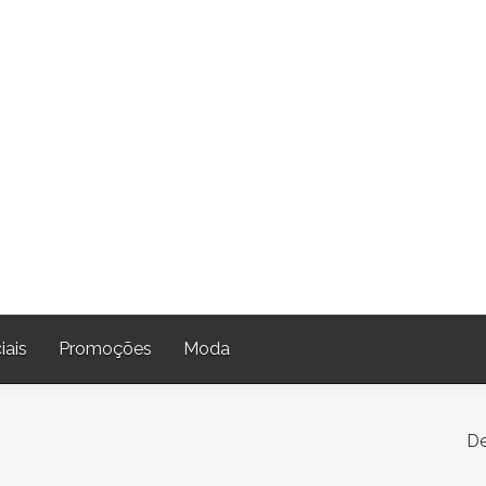
iais
Promoções
Moda
De