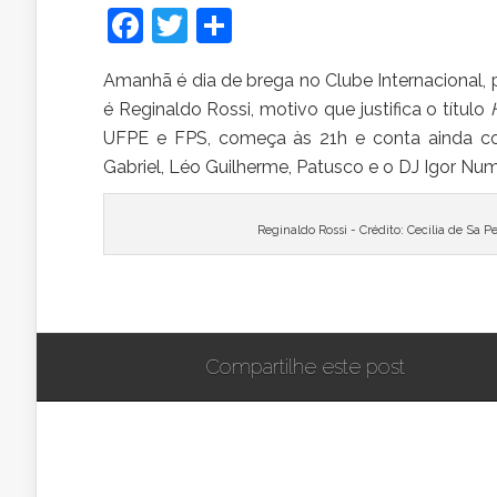
Facebook
Twitter
Share
Amanhã
é dia de brega no Clube Internacional
é Reginaldo Rossi, motivo que justifica o título
H
UFPE e FPS, começa às 21h e conta ainda c
Gabriel, Léo Guilherme, Patusco e o DJ Igor Num
Reginaldo Rossi - Crédito: Cecilia de Sa 
Compartilhe este post