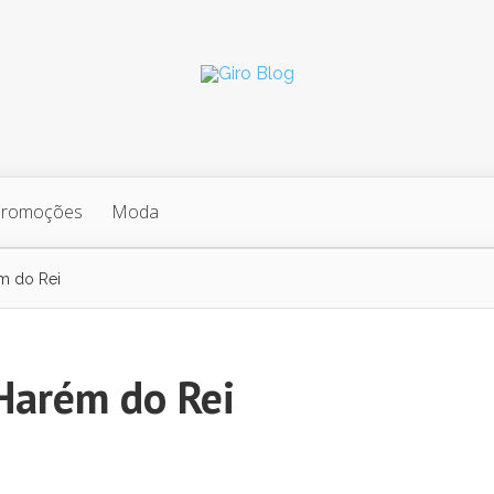
Promoções
Moda
m do Rei
Harém do Rei