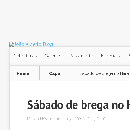
Coberturas
Galerias
Passaporte
Especiais
Home
Capa
Sábado de brega no Haré
Sábado de brega no 
Posted By
admin
on 31/08/2012, 09:01