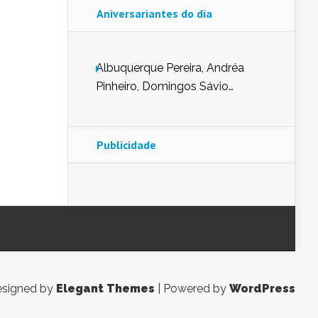
Aniversariantes do dia
Albuquerque Pereira, Andréa
Pinheiro, Domingos Sávio
Mendes, Eduardo Pessoa de
Carvalho, Erika Guerra, Evaldo
Nunes de Sena, Fátima Peixoto,
Publicidade
Glória Pereira, Kátia Mesel,
Marcus Prado, Maria Gorete
Dantas Barreto, Sebastião
Teixeira e Zeca Monteiro.
signed by
Elegant Themes
| Powered by
WordPress