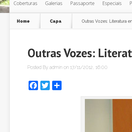
Coberturas
Galerias
Passaporte
Especiais
Home
Capa
Outras Vozes: Literatura e
Outras Vozes: Litera
Posted By
admin
on 17/11/2012, 16:00
Facebook
Twitter
Share