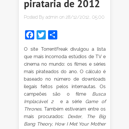
pirataria de 2012
Posted By
admin
on 28/12/2012, 05:00
Facebook
Twitter
Share
O
site TorrentFreak divulgou a lista
que mais incomoda estúdios de TV e
cinema no mundo: os filmes e séries
mais pirateados do ano. O cálculo é
baseado no número de downloads
ilegais feitos pelos internautas. Os
campeões são o filme
Busca
Implacável 2
e a série
Game of
Thrones
. Também estiveram entre os
mais procurados:
Dexter
,
The Big
Bang Theory
,
How I Met Your Mother