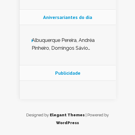
Aniversariantes do dia
Albuquerque Pereira, Andréa
Pinheiro, Domingos Sávio
Mendes, Eduardo Pessoa de
Carvalho, Erika Guerra, Evaldo
Nunes de Sena, Fátima Peixoto,
Publicidade
Glória Pereira, Kátia Mesel,
Marcus Prado, Maria Gorete
Dantas Barreto, Sebastião
Teixeira e Zeca Monteiro.
Designed by
Elegant Themes
| Powered by
WordPress