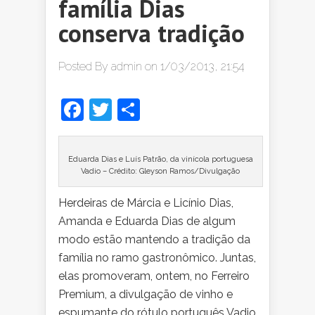
família Dias
conserva tradição
Posted By
admin
on 1/03/2013, 21:54
Facebook
Twitter
Share
Eduarda Dias e Luís Patrão, da vinícola portuguesa
Vadio – Crédito: Gleyson Ramos/Divulgação
Herdeiras de Márcia e Licínio Dias,
Amanda e Eduarda Dias de algum
modo estão mantendo a tradição da
família no ramo gastronômico. Juntas,
elas promoveram, ontem, no Ferreiro
Premium, a divulgação de vinho e
espumante do rótulo português Vadio,