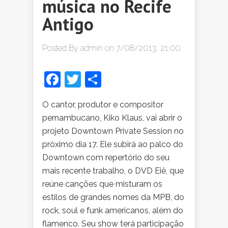
música no Recife
Antigo
Posted By
admin
on 7/08/2013, 21:00
Facebook
Twitter
Share
O cantor, produtor e compositor
pernambucano, Kiko Klaus, vai abrir o
projeto Downtown Private Session no
próximo dia 17. Ele subirá ao palco do
Downtown com repertório do seu
mais recente trabalho, o DVD Eiê, que
reúne canções que misturam os
estilos de grandes nomes da MPB, do
rock, soul e funk americanos, além do
flamenco. Seu show terá participação