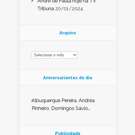
André de Paula hoje na TV
Tribuna
20/01/2024
Arquivo
Arquivo
Aniversariantes do dia
Albuquerque Pereira, Andréa
Pinheiro, Domingos Sávio
Mendes, Eduardo Pessoa de
Carvalho, Erika Guerra, Evaldo
Nunes de Sena, Fátima Peixoto,
Publicidade