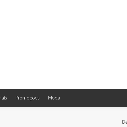
iais
Promoções
Moda
De