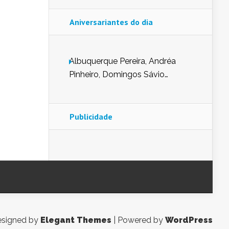
Aniversariantes do dia
Albuquerque Pereira, Andréa
Pinheiro, Domingos Sávio
Mendes, Eduardo Pessoa de
Carvalho, Erika Guerra, Evaldo
Nunes de Sena, Fátima Peixoto,
Publicidade
Glória Pereira, Kátia Mesel,
Marcus Prado, Maria Gorete
Dantas Barreto, Sebastião
Teixeira e Zeca Monteiro.
signed by
Elegant Themes
| Powered by
WordPress