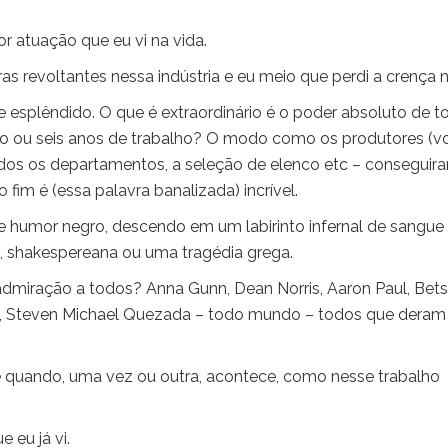
 atuação que eu vi na vida.
as revoltantes nessa indústria e eu meio que perdi a crença n
 esplêndido. O que é extraordinário é o poder absoluto de t
nco ou seis anos de trabalho? O modo como os produtores (v
 -todos os departamentos, a seleção de elenco etc – conseguir
 fim é (essa palavra banalizada) incrível.
mor negro, descendo em um labirinto infernal de sangue
, shakespereana ou uma tragédia grega.
 admiração a todos? Anna Gunn, Dean Norris, Aaron Paul, Bet
nks, Steven Michael Quezada – todo mundo – todos que deram
o e quando, uma vez ou outra, acontece, como nesse trabalho
 eu já vi.