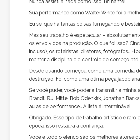
Nunca assisti a nada como isso. Brilhante!
Sua performance como Walter White foi a melhor
Eu sei que há tantas coisas fumegando e besteir
Mas seu trabalho é espetacular – absolutamente
os envolvidos na produção. O que foi isso? Ci
incluso), os roteiristas, diretores, fotógrafos…
manter a disciplina e o controle do começo até o
Desde quando começou como uma comédia de hu
destruição. Foi como uma ótima peça jacobiana
Se você puder, você poderia transmitir a minha
Brandt, R.J. Mitte, Bob Odenkirk, Jonathan Ba
aulas de performance… A lista é interminável.
Obrigado. Esse tipo de trabalho artístico é rar
época, isso restaura a confiança.
Você e todo o elenco são os melhores atores que