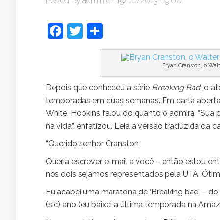
Posted By
admin
on 15/10/2013, 19:00
Facebook
Twitter
Share
Bryan Cranston, o Walt
Depois que conheceu a série
Breaking Bad
, o a
temporadas em duas semanas. Em carta aberta a
White, Hopkins falou do quanto o admira, “Sua 
na vida”, enfatizou. Leia a versão traduzida da c
“Querido senhor Cranston.
Queria escrever e-mail a você – então estou e
nós dois sejamos representados pela UTA. Ótim
Eu acabei uma maratona de ‘Breaking bad’ – do 
(sic) ano (eu baixei a última temporada na Amaz