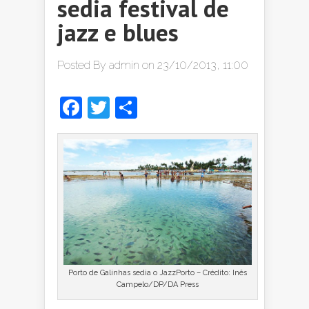
sedia festival de
jazz e blues
Posted By
admin
on 23/10/2013, 11:00
Facebook
Twitter
Share
Porto de Galinhas sedia o JazzPorto – Crédito: Inês
Campelo/DP/DA Press