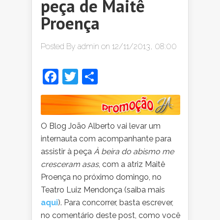
peça de Maitê
Proença
Posted By
admin
on 12/11/2013, 08:00
Facebook
Twitter
Share
O
Blog João Alberto vai levar um
internauta com acompanhante para
assistir à peça
À beira do abismo me
cresceram asas
, com a atriz Maitê
Proença no próximo domingo, no
Teatro Luiz Mendonça (saiba mais
aqui
). Para concorrer, basta escrever,
no comentário deste post, como você