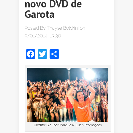
novo DVD de
Garota
Posted By
Thayse Boldrini
on
9/01/2014, 13:30
Facebook
Twitter
Share
Crédito: Glauber Marques/ Luan Promoções