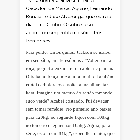
TV no drama drama criminal ‘O
Caçador’, de Marçal Aquino, Fernando
Bonassi e José Alvarenga, que estreia
dia 11, na Globo. O sobrepeso
acarretou um problema sério: três
tromboses.
Para perder tantos quilos, Jackson se isolou
em seu sítio, em Teresópolis . “Voltei para a
roça, peguei a enxada e fui capinar e plantar.
O trabalho braçal me ajudou muito. Também
cortei carboidratos e voltei a me alimentar
bem. Imagina um matuto do sertão tomando
suco verde? Acabei gostando. Fui devagar,
sem tomar remédio. No primeiro ano baixei
para 120kg, no segundo fiquei com 108kg,
no terceiro cheguei aos 105kg. Agora, para a
série, estou com 84kg”, especifica o ator, que