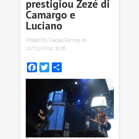
prestigiou Zezé di
Camargo e
Luciano
Posted By
Cecília Ramos
on
22/03/2014, 15:16
Facebook
Twitter
Share