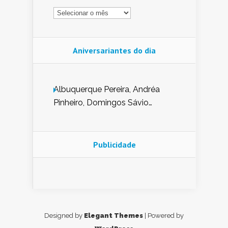
Arquivo
Aniversariantes do dia
Albuquerque Pereira, Andréa
Pinheiro, Domingos Sávio
Mendes, Eduardo Pessoa de
Carvalho, Erika Guerra, Evaldo
Nunes de Sena, Fátima Peixoto,
Publicidade
Glória Pereira, Kátia Mesel,
Marcus Prado, Maria Gorete
Dantas Barreto, Sebastião
Teixeira e Zeca Monteiro.
Designed by
Elegant Themes
| Powered by