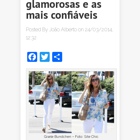
glamorosas e as
mais confiáveis
Posted By
João Alberto
on 24/03/2014,
12:32
Facebook
Twitter
Share
Gisele Bundchen – Foto: Site Chic