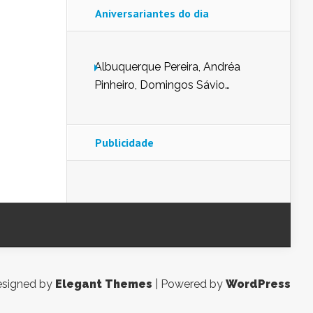
Aniversariantes do dia
Albuquerque Pereira, Andréa
Pinheiro, Domingos Sávio
Mendes, Eduardo Pessoa de
Carvalho, Erika Guerra, Evaldo
Nunes de Sena, Fátima Peixoto,
Publicidade
Glória Pereira, Kátia Mesel,
Marcus Prado, Maria Gorete
Dantas Barreto, Sebastião
Teixeira e Zeca Monteiro.
signed by
Elegant Themes
| Powered by
WordPress