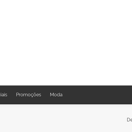
iais
Promoções
Moda
De