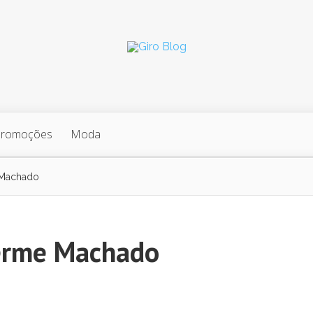
Promoções
Moda
 Machado
herme Machado