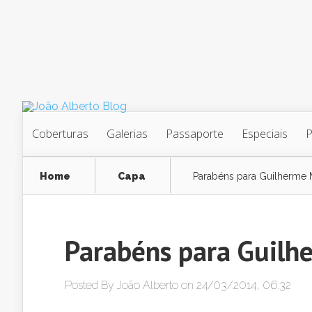
Coberturas
Galerias
Passaporte
Especiais
Home
Capa
Parabéns para Guilherme
Parabéns para Guil
Posted By
João Alberto
on 24/03/2014, 06:32