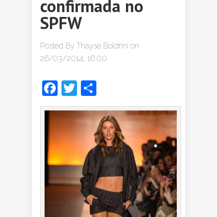
confirmada no
SPFW
Posted By
Thayse Boldrini
on
26/03/2014, 16:00
Facebook
Twitter
Share