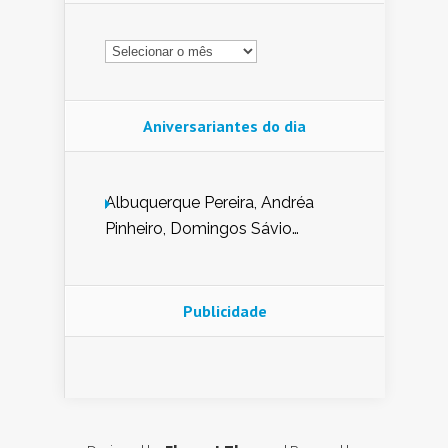
Arquivo
Aniversariantes do dia
Albuquerque Pereira, Andréa
Pinheiro, Domingos Sávio
Mendes, Eduardo Pessoa de
Carvalho, Erika Guerra, Evaldo
Nunes de Sena, Fátima Peixoto,
Publicidade
Glória Pereira, Kátia Mesel,
Marcus Prado, Maria Gorete
Dantas Barreto, Sebastião
Teixeira e Zeca Monteiro.