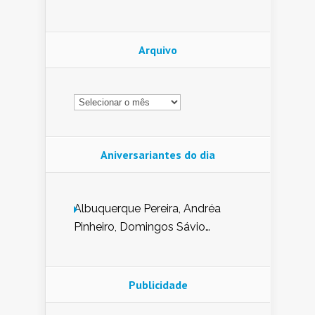
Arquivo
Arquivo
Aniversariantes do dia
Albuquerque Pereira, Andréa
Pinheiro, Domingos Sávio
Mendes, Eduardo Pessoa de
Carvalho, Erika Guerra, Evaldo
Nunes de Sena, Fátima Peixoto,
Publicidade
Glória Pereira, Kátia Mesel,