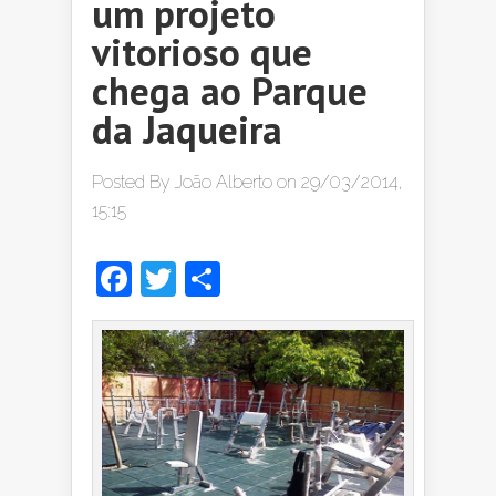
um projeto
vitorioso que
chega ao Parque
da Jaqueira
Posted By
João Alberto
on 29/03/2014,
15:15
Facebook
Twitter
Share