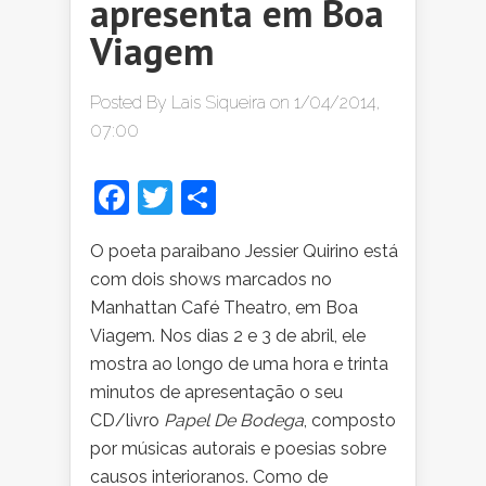
apresenta em Boa
Viagem
Posted By
Lais Siqueira
on 1/04/2014,
07:00
Facebook
Twitter
Share
O poeta paraibano Jessier Quirino está
com dois shows marcados no
Manhattan Café Theatro, em Boa
Viagem. Nos dias 2 e 3 de abril, ele
mostra ao longo de uma hora e trinta
minutos de apresentação o seu
CD/livro
Papel De Bodega
, composto
por músicas autorais e poesias sobre
causos interioranos. Como de