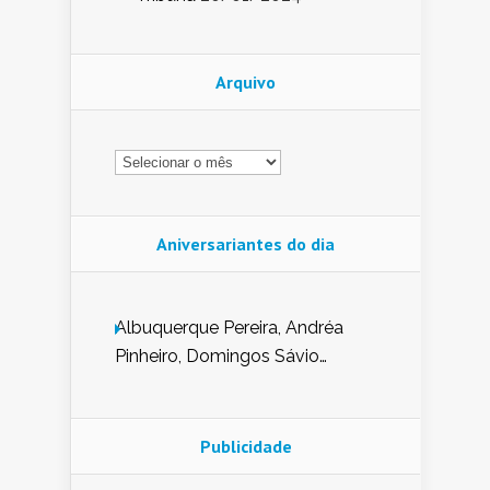
Arquivo
Arquivo
Aniversariantes do dia
Albuquerque Pereira, Andréa
Pinheiro, Domingos Sávio
Mendes, Eduardo Pessoa de
Carvalho, Erika Guerra, Evaldo
Nunes de Sena, Fátima Peixoto,
Publicidade
Glória Pereira, Kátia Mesel,