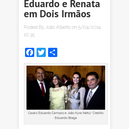
Eduardo e Renata
em Dois Irmãos
Posted By
João Alberto
on 5/04/2014,
10:35
Facebook
Twitter
Share
Casais Eduardo Campos e João Kyra Neto/ Credito
Eduardo Braga