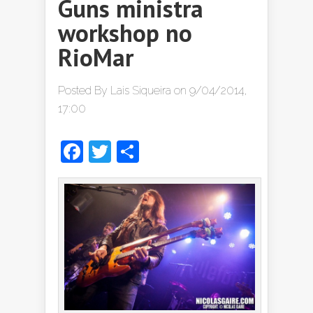
Guns ministra
workshop no
RioMar
Posted By
Lais Siqueira
on 9/04/2014,
17:00
Facebook
Twitter
Share