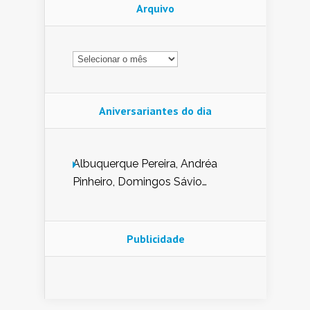
Arquivo
Arquivo
Aniversariantes do dia
Albuquerque Pereira, Andréa
Pinheiro, Domingos Sávio
Mendes, Eduardo Pessoa de
Carvalho, Erika Guerra, Evaldo
Nunes de Sena, Fátima Peixoto,
Publicidade
Glória Pereira, Kátia Mesel,
Marcus Prado, Maria Gorete
Dantas Barreto, Sebastião
Teixeira e Zeca Monteiro.