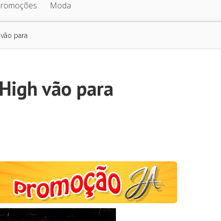
Promoções
Moda
 vão para
High vão para