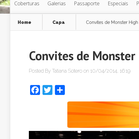
Coberturas
Galerias
Passaporte
Especiais
Home
Capa
Convites de Monster High
Convites de Monster 
Posted By
Tatiana Sotero
on 10/04/2014, 16:19
Facebook
Twitter
Share