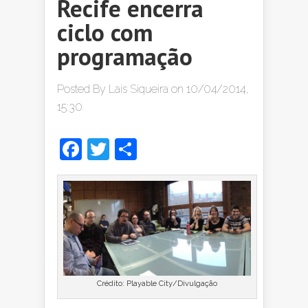
Recife encerra
ciclo com
programação
Posted By
Lais Siqueira
on 10/04/2014,
15:30
Facebook
Twitter
Share
Crédito: Playable City/Divulgação