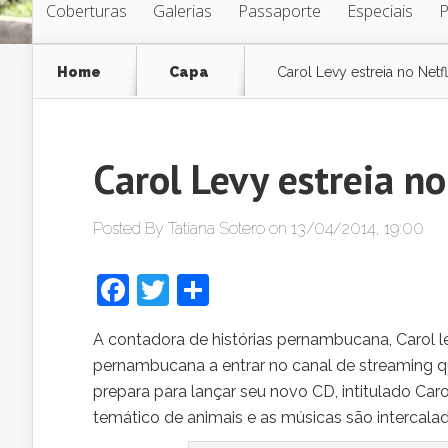
Coberturas
Galerias
Passaporte
Especiais
Home
Capa
Carol Levy estreia no Netfl
Carol Levy estreia no
Posted By
Tatiana Sotero
on 13/04/2014, 19:00
Facebook
Twitter
Share
A contadora de histórias pernambucana, Carol le
pernambucana a entrar no canal de streaming q
prepara para lançar seu novo CD, intitulado Car
temático de animais e as músicas são intercalada