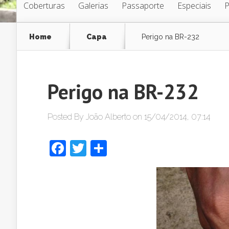
Coberturas
Galerias
Passaporte
Especiais
Home
Capa
Perigo na BR-232
Perigo na BR-232
Posted By
João Alberto
on 15/04/2014, 07:14
Facebook
Twitter
Share