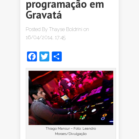
programação em
Gravatá
Posted By
Thayse Boldrini
on
16/04/2014, 17:45
Facebook
Twitter
Share
Thiago Mansur – Foto: Leandro
Moraes/Divulgação