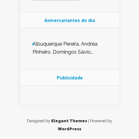
Aniversariantes do dia
Albuquerque Pereira, Andréa
Pinheiro, Domingos Sávio
Mendes, Eduardo Pessoa de
Carvalho, Erika Guerra, Evaldo
Nunes de Sena, Fátima Peixoto,
Publicidade
Glória Pereira, Kátia Mesel,
Marcus Prado, Maria Gorete
Dantas Barreto, Sebastião
Teixeira e Zeca Monteiro.
Designed by
Elegant Themes
| Powered by
WordPress