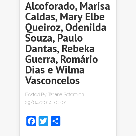
Alcoforado, Marisa
Caldas, Mary Elbe
Queiroz, Odenilda
Souza, Paulo
Dantas, Rebeka
Guerra, Romário
Dias e Wilma
Vasconcelos
Posted By
Tatiana Sotero
on
29/04/2014, 00:01
Facebook
Twitter
Share