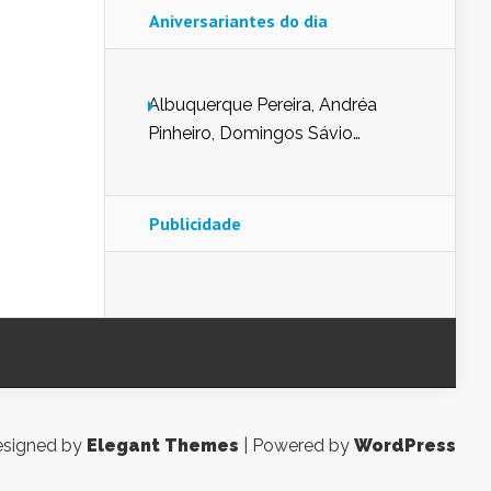
Aniversariantes do dia
Albuquerque Pereira, Andréa
Pinheiro, Domingos Sávio
Mendes, Eduardo Pessoa de
Carvalho, Erika Guerra, Evaldo
Nunes de Sena, Fátima Peixoto,
Publicidade
Glória Pereira, Kátia Mesel,
Marcus Prado, Maria Gorete
Dantas Barreto, Sebastião
Teixeira e Zeca Monteiro.
signed by
Elegant Themes
| Powered by
WordPress