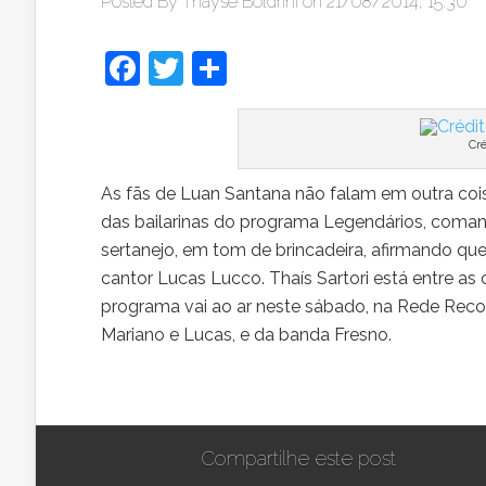
Posted By
Thayse Boldrini
on 21/08/2014, 15:30
Facebook
Twitter
Share
Cr
As fãs de Luan Santana não falam em outra cois
das bailarinas do programa Legendários, coman
sertanejo, em tom de brincadeira, afirmando qu
cantor Lucas Lucco. Thaís Sartori está entre as
programa vai ao ar neste sábado, na Rede Rec
Mariano e Lucas, e da banda Fresno.
Compartilhe este post