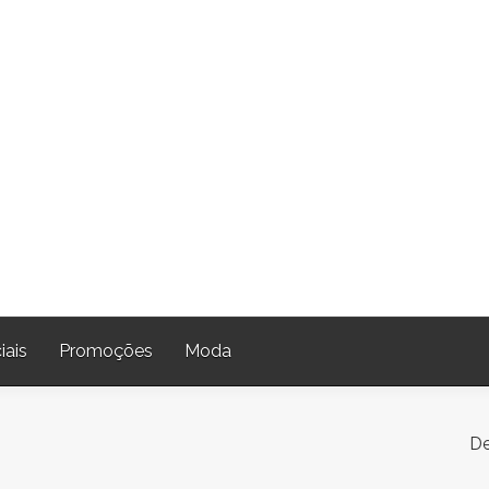
iais
Promoções
Moda
De