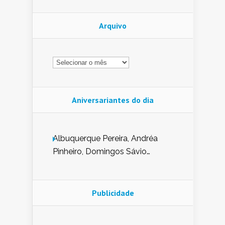
Arquivo
Arquivo
Aniversariantes do dia
Albuquerque Pereira, Andréa
Pinheiro, Domingos Sávio
Mendes, Eduardo Pessoa de
Carvalho, Erika Guerra, Evaldo
Nunes de Sena, Fátima Peixoto,
Publicidade
Glória Pereira, Kátia Mesel,
Marcus Prado, Maria Gorete