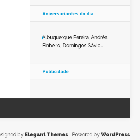
Aniversariantes do dia
Albuquerque Pereira, Andréa
Pinheiro, Domingos Sávio
Mendes, Eduardo Pessoa de
Carvalho, Erika Guerra, Evaldo
Nunes de Sena, Fátima Peixoto,
Publicidade
Glória Pereira, Kátia Mesel,
Marcus Prado, Maria Gorete
Dantas Barreto, Sebastião
Teixeira e Zeca Monteiro.
signed by
Elegant Themes
| Powered by
WordPress