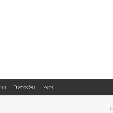
iais
Promoções
Moda
De